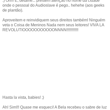
:) Oh!!! E, detalhe... prestem atenção no nome da cidade
onde o pessoal do Audioslave é pego.. hehehe (aos geeks
de plantão).
Aproveitem e reinvidiquem seus direitos também! Ninguém
veta o Coisa de Meninos Nada nem seus leitores! VIVA LA
REVOLUTIOOOOOOOOOOONNNN!!!!!!!!!!!!
Hasta la vista, babies! ;)
Ah! Sim!!! Quase me esqueci! A Bela recebeu o sabre de luz