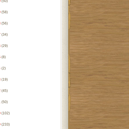
0
(50)
9
(58)
8
(56)
7
(34)
6
(29)
5
(8)
4
(2)
3
(19)
2
(45)
1
(50)
0
(102)
9
(233)