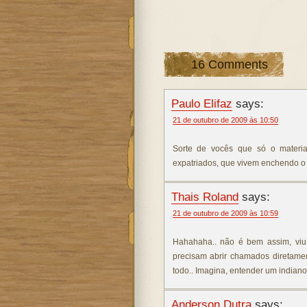
16 Comments
Paulo Elifaz
says:
21 de outubro de 2009 às 10:50
Sorte de vocês que só o materia
expatriados, que vivem enchendo o 
Thais Roland
says:
21 de outubro de 2009 às 10:59
Hahahaha.. não é bem assim, viu.
precisam abrir chamados diretam
todo.. Imagina, entender um indiano fa
Anderson Dutra
says: