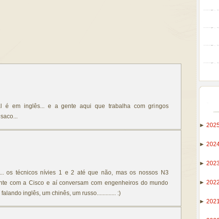
l é em inglês... e a gente aqui que trabalha com gringos
saco...
►
202
►
202
►
202
.. os técnicos nívies 1 e 2 até que não, mas os nossos N3
►
202
ente com a Cisco e aí conversam com engenheiros do mundo
lando inglês, um chinês, um russo............. :)
►
202