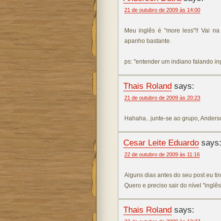
21 de outubro de 2009 às 14:00
Meu inglês é "more less"!! Vai n
apanho bastante.
ps: "entender um indiano falando ing
Thais Roland
says:
21 de outubro de 2009 às 20:23
Hahaha.. junte-se ao grupo, Anderso
Cesar Leite Eduardo
says
22 de outubro de 2009 às 11:16
Alguns dias antes do seu post eu ti
Quero e preciso sair do nível "ingl
Thais Roland
says: