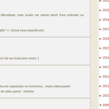
►
202
►
201
a dificuldade, mais acabo me saindo bem!! Para entender eu
►
201
►
201
lês" => Já tive essa experiência!!
►
201
►
201
►
201
n! Vai ser muito bem vindo! :)
►
201
:
►
201
►
201
nha me cadastrado no livemocha... muito interessante!
ês de video game"...hehehe
►
201
▼
200