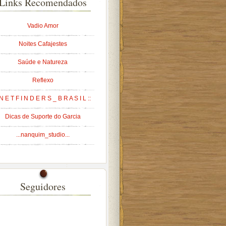
Links Recomendados
Vadio Amor
Noites Cafajestes
Saúde e Natureza
Reflexo
 N E T F I N D E R S _ B R A S I L ::
Dicas de Suporte do Garcia
...nanquim_studio...
Seguidores