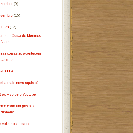
ezembro
(9)
ovembro
(15)
utubro
(13)
 ano de Coisa de Meninos
Nada
ssas coisas só acontecem
comigo...
exus LFA
inha mais nova aquisição
2 ao vivo pelo Youtube
omo cada um gasta seu
dinheiro
 volta aos estudos