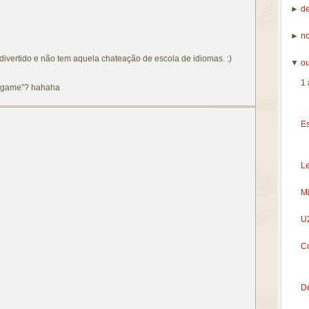
►
d
►
n
vertido e não tem aquela chateação de escola de idiomas. :)
▼
o
1
deogame"? hahaha
:
E
L
M
U
C
De