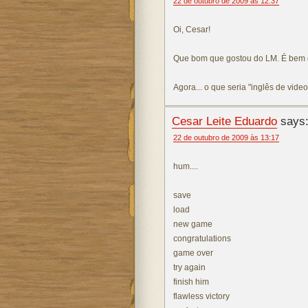
22 de outubro de 2009 às 12:37
Oi, Cesar!
Que bom que gostou do LM. É bem di
Agora... o que seria "inglês de vi
Cesar Leite Eduardo
says
22 de outubro de 2009 às 13:17
hum....
save
load
new game
congratulations
game over
try again
finish him
flawless victory