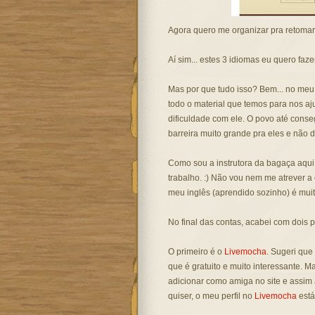
Agora quero me organizar pra retomar
Aí sim... estes 3 idiomas eu quero faz
Mas por que tudo isso? Bem... no meu 
todo o material que temos para nos aj
dificuldade com ele. O povo até conse
barreira muito grande pra eles e não d
Como sou a instrutora da bagaça aqui.
trabalho. :) Não vou nem me atrever a 
meu inglês (aprendido sozinho) é muit
No final das contas, acabei com dois p
O primeiro é o
Livemocha
. Sugeri que
que é gratuito e muito interessante. M
adicionar como amiga no site e assim 
quiser, o meu perfil no
Livemocha
est