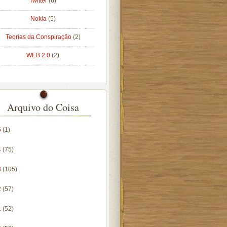
Twitter
(6)
Nokia
(5)
Teorias da Conspiração
(2)
WEB 2.0
(2)
Arquivo do Coisa
5
(1)
4
(75)
3
(105)
2
(57)
1
(52)