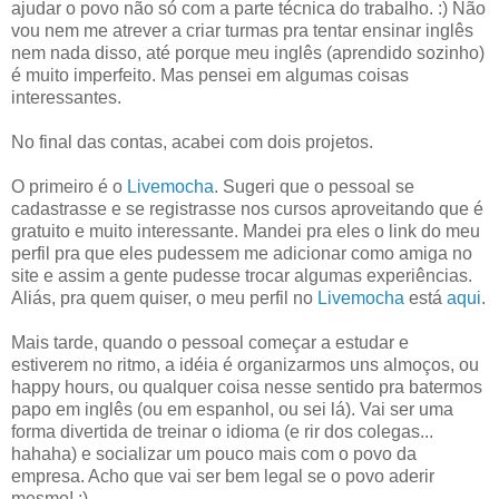
ajudar o povo não só com a parte técnica do trabalho. :) Não
vou nem me atrever a criar turmas pra tentar ensinar inglês
nem nada disso, até porque meu inglês (aprendido sozinho)
é muito imperfeito. Mas pensei em algumas coisas
interessantes.
No final das contas, acabei com dois projetos.
O primeiro é o
Livemocha
. Sugeri que o pessoal se
cadastrasse e se registrasse nos cursos aproveitando que é
gratuito e muito interessante. Mandei pra eles o link do meu
perfil pra que eles pudessem me adicionar como amiga no
site e assim a gente pudesse trocar algumas experiências.
Aliás, pra quem quiser, o meu perfil no
Livemocha
está
aqui
.
Mais tarde, quando o pessoal começar a estudar e
estiverem no ritmo, a idéia é organizarmos uns almoços, ou
happy hours, ou qualquer coisa nesse sentido pra batermos
papo em inglês (ou em espanhol, ou sei lá). Vai ser uma
forma divertida de treinar o idioma (e rir dos colegas...
hahaha) e socializar um pouco mais com o povo da
empresa. Acho que vai ser bem legal se o povo aderir
mesmo! :)