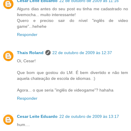
Cesar Leite Eduardo
22 de outubro de 2009 às 11:16
Alguns dias antes do seu post eu tinha me cadastrado no
livemocha... muito interessante!
Quero e preciso sair do nível "inglês de video
game"...hehehe
Responder
Thais Roland
22 de outubro de 2009 às 12:37
Oi, Cesar!
Que bom que gostou do LM. É bem divertido e não tem
aquela chateação de escola de idiomas. :)
Agora... o que seria "inglês de videogame"? hahaha
Responder
Cesar Leite Eduardo
22 de outubro de 2009 às 13:17
hum....