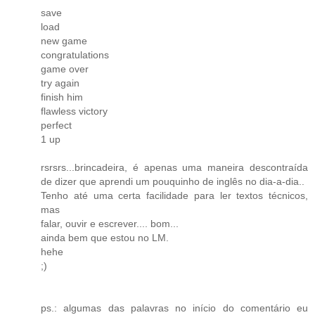
save
load
new game
congratulations
game over
try again
finish him
flawless victory
perfect
1 up
rsrsrs...brincadeira, é apenas uma maneira descontraída
de dizer que aprendi um pouquinho de inglês no dia-a-dia..
Tenho até uma certa facilidade para ler textos técnicos,
mas
falar, ouvir e escrever.... bom...
ainda bem que estou no LM.
hehe
;)
ps.: algumas das palavras no início do comentário eu