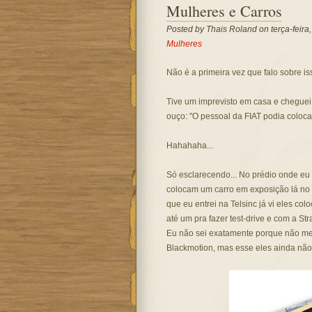
Mulheres e Carros
Posted by
Thais Roland
on terça-feira
Mulheres
Não é a primeira vez que falo sobre iss
Tive um imprevisto em casa e cheguei 
ouço: "O pessoal da FIAT podia coloc
Hahahaha...
Só esclarecendo... No prédio onde eu 
colocam um carro em exposição lá no 
que eu entrei na Telsinc já vi eles c
até um pra fazer test-drive e com a St
Eu não sei exatamente porque não me in
Blackmotion, mas esse eles ainda não