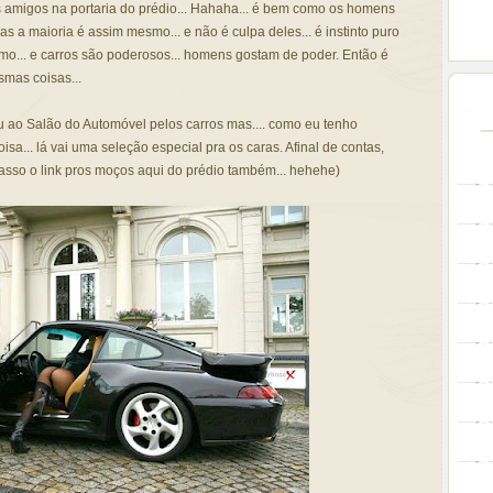
 amigos na portaria do prédio... Hahaha... é bem como os homens
 a maioria é assim mesmo... e não é culpa deles... é instinto puro
mo... e carros são poderosos... homens gostam de poder. Então é
mas coisas...
u ao Salão do Automóvel pelos carros mas.... como eu tenho
sa... lá vai uma seleção especial pra os caras. Afinal de contas,
passo o link pros moços aqui do prédio também... hehehe)