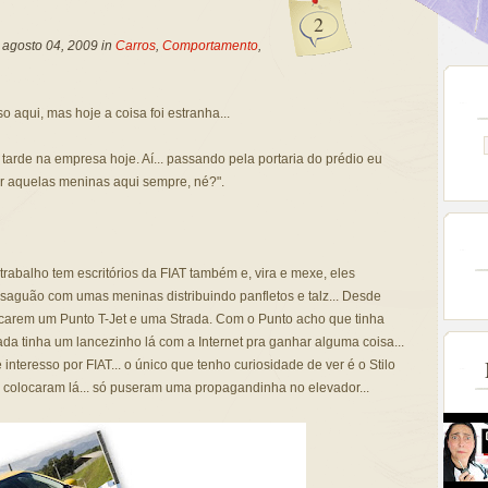
2
, agosto 04, 2009 in
Carros
,
Comportamento
,
o aqui, mas hoje a coisa foi estranha...
tarde na empresa hoje. Aí... passando pela portaria do prédio eu
ar aquelas meninas aqui sempre, né?".
trabalho tem escritórios da FIAT também e, vira e mexe, eles
saguão com umas meninas distribuindo panfletos e talz... Desde
olocarem um Punto T-Jet e uma Strada. Com o Punto acho que tinha
rada tinha um lancezinho lá com a Internet pra ganhar alguma coisa...
teresso por FIAT... o único que tenho curiosidade de ver é o Stilo
 colocaram lá... só puseram uma propagandinha no elevador...