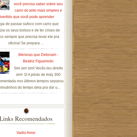
você precisa saber sobre seu
carro do jeito mais simples e
ivertido que você pode aprender
ga de passar sufoco com carro que
zia os seus bolsos e de ter crises de
co sempre que precisa levar ele pra
oficina! Se prepara ...
Meninas que Detonam -
Beatriz Figueiredo
Sim sim sim! Vocês leu direito
sim! :D A piloto de Indy 300
omentada nos últimos tempos separou
inutinhos do tempo dela pra dar u...
Links Recomendados
Vadio Amor