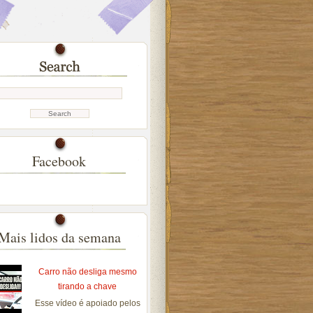
Facebook
Mais lidos da semana
Carro não desliga mesmo
tirando a chave
Esse vídeo é apoiado pelos