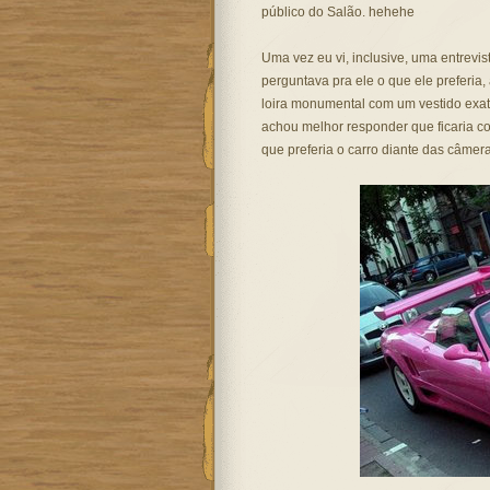
público do Salão. hehehe
Uma vez eu vi, inclusive, uma entrevi
perguntava pra ele o que ele preferia
loira monumental com um vestido exat
achou melhor responder que ficaria c
que preferia o carro diante das câmeras