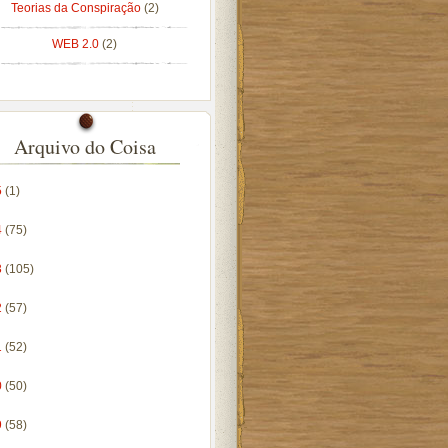
Teorias da Conspiração
(2)
WEB 2.0
(2)
Arquivo do Coisa
5
(1)
4
(75)
3
(105)
2
(57)
1
(52)
0
(50)
9
(58)