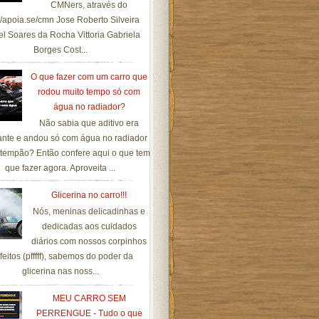
CMNers, através do
://apoia.se/cmn Jose Roberto Silveira
el Soares da Rocha Vittoria Gabriela
Borges Cost...
O que fazer com um carro que
rodou muito tempo só com
água no radiador?
Não sabia que aditivo era
ante e andou só com água no radiador
tempão? Então confere aqui o que tem
que fazer agora. Aproveita ...
Glicerina no carro!!!
Nós, meninas delicadinhas e
dedicadas aos cuidados
diários com nossos corpinhos
feitos (pfffff), sabemos do poder da
glicerina nas noss...
MEU CARRO SEM
PERRENGUE - Tudo o que