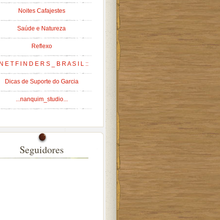
Noites Cafajestes
Saúde e Natureza
Reflexo
 N E T F I N D E R S _ B R A S I L ::
Dicas de Suporte do Garcia
...nanquim_studio...
Seguidores