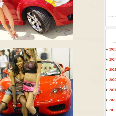
►
202
►
202
►
202
►
202
►
202
►
202
►
201