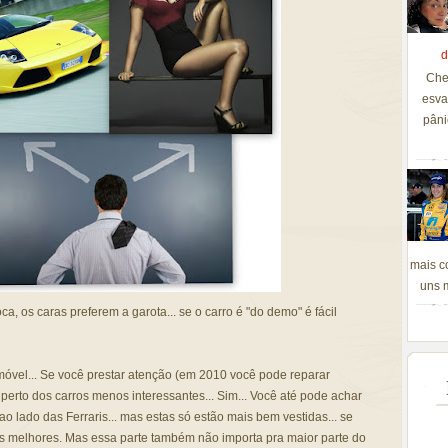
d
Che
esva
pâni
mais c
uns m
a, os caras preferem a garota... se o carro é "do demo" é fácil
móvel... Se você prestar atenção (em 2010 você pode reparar
perto dos carros menos interessantes... Sim... Você até pode achar
o lado das Ferraris... mas estas só estão mais bem vestidas... se
as melhores. Mas essa parte também não importa pra maior parte do