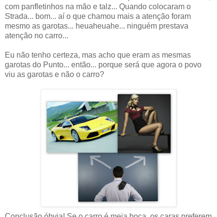
com panfletinhos na mão e talz... Quando colocaram o
Strada... bom... aí o que chamou mais a atenção foram
mesmo as garotas... heuaheuahe... ninguém prestava
atenção no carro...
Eu não tenho certeza, mas acho que eram as mesmas
garotas do Punto... então... porque será que agora o povo
viu as garotas e não o carro?
Conclusão óbvia! Se o carro é meia boca, os caras preferem