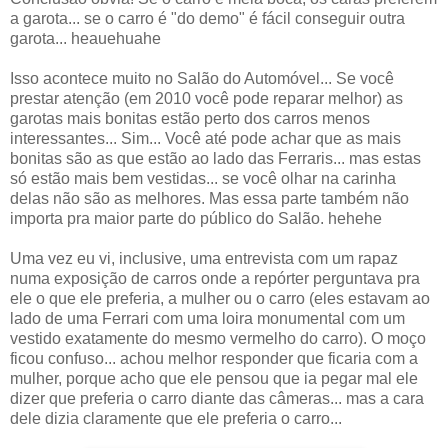
a garota... se o carro é "do demo" é fácil conseguir outra
garota... heauehuahe
Isso acontece muito no Salão do Automóvel... Se você
prestar atenção (em 2010 você pode reparar melhor) as
garotas mais bonitas estão perto dos carros menos
interessantes... Sim... Você até pode achar que as mais
bonitas são as que estão ao lado das Ferraris... mas estas
só estão mais bem vestidas... se você olhar na carinha
delas não são as melhores. Mas essa parte também não
importa pra maior parte do público do Salão. hehehe
Uma vez eu vi, inclusive, uma entrevista com um rapaz
numa exposição de carros onde a repórter perguntava pra
ele o que ele preferia, a mulher ou o carro (eles estavam ao
lado de uma Ferrari com uma loira monumental com um
vestido exatamente do mesmo vermelho do carro). O moço
ficou confuso... achou melhor responder que ficaria com a
mulher, porque acho que ele pensou que ia pegar mal ele
dizer que preferia o carro diante das câmeras... mas a cara
dele dizia claramente que ele preferia o carro...