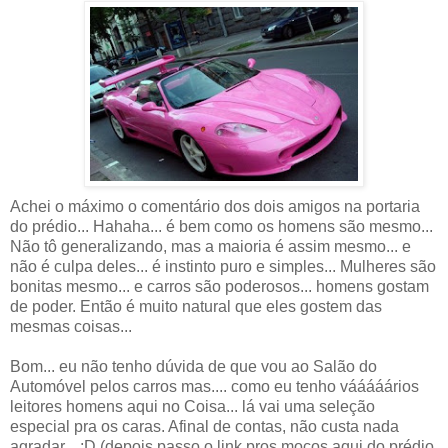
Achei o máximo o comentário dos dois amigos na portaria
do prédio... Hahaha... é bem como os homens são mesmo...
Não tô generalizando, mas a maioria é assim mesmo... e
não é culpa deles... é instinto puro e simples... Mulheres são
bonitas mesmo... e carros são poderosos... homens gostam
de poder. Então é muito natural que eles gostem das
mesmas coisas...
Bom... eu não tenho dúvida de que vou ao Salão do
Automóvel pelos carros mas.... como eu tenho vááááários
leitores homens aqui no Coisa... lá vai uma seleção
especial pra os caras. Afinal de contas, não custa nada
agradar... ;D (depois passo o link pros moços aqui do prédio