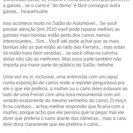
a garota... se o carro é "do demo" é fácil conseguir outra
garota... heauehuahe
Isso acontece muito no Salão do Automóvel... Se você
prestar atenção (em 2010 você pode reparar melhor) as
garotas mais bonitas estão perto dos carros menos
interessantes... Sim... Você até pode achar que as mais
bonitas são as que estão ao lado das Ferraris... mas estas
só estão mais bem vestidas... se você olhar na carinha
delas não são as melhores. Mas essa parte também não
importa pra maior parte do público do Salão. hehehe
Uma vez eu vi, inclusive, uma entrevista com um rapaz
numa exposição de carros onde a repórter perguntava pra
ele o que ele preferia, a mulher ou o carro (eles estavam ao
lado de uma Ferrari com uma loira monumental com um
vestido exatamente do mesmo vermelho do carro). O moço
ficou confuso... achou melhor responder que ficaria com a
mulher, porque acho que ele pensou que ia pegar mal ele
dizer que preferia o carro diante das câmeras... mas a cara
dele dizia claramente que ele preferia o carro...