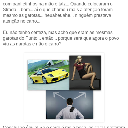
com panfletinhos na mão e talz... Quando colocaram o
Strada... bom... aí o que chamou mais a atenção foram
mesmo as garotas... heuaheuahe... ninguém prestava
atenção no carro...
Eu não tenho certeza, mas acho que eram as mesmas
garotas do Punto... então... porque será que agora o povo
viu as garotas e não o carro?
Conclusão óbvia! Se o carro é meia boca, os caras preferem