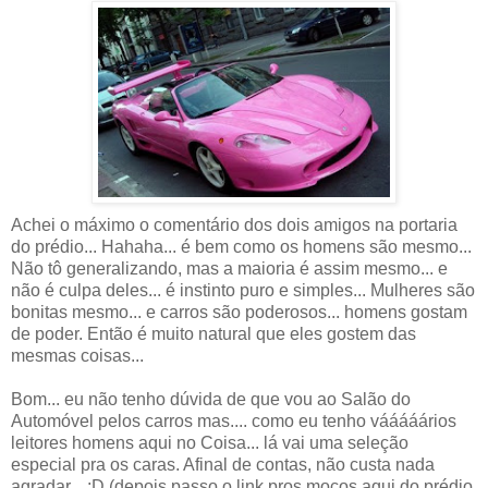
Achei o máximo o comentário dos dois amigos na portaria
do prédio... Hahaha... é bem como os homens são mesmo...
Não tô generalizando, mas a maioria é assim mesmo... e
não é culpa deles... é instinto puro e simples... Mulheres são
bonitas mesmo... e carros são poderosos... homens gostam
de poder. Então é muito natural que eles gostem das
mesmas coisas...
Bom... eu não tenho dúvida de que vou ao Salão do
Automóvel pelos carros mas.... como eu tenho vááááários
leitores homens aqui no Coisa... lá vai uma seleção
especial pra os caras. Afinal de contas, não custa nada
agradar... ;D (depois passo o link pros moços aqui do prédio