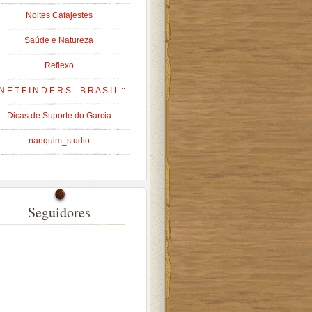
Noites Cafajestes
Saúde e Natureza
Reflexo
 N E T F I N D E R S _ B R A S I L ::
Dicas de Suporte do Garcia
...nanquim_studio...
Seguidores