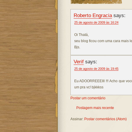
Roberto Engracia
says:
25 de agosto de 2009 às 16:24
Oi Thatá,
seu blog ficou com uma cara mais l
Bjs.
Verif
says:
25 de agosto de 2009 às 19:45
Eu ADOORREEEIII !!! Acho que você
um pra vc! bjkkkss
Postar um comentário
Postagem mais recente
Assinar:
Postar comentários (Atom)