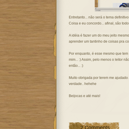
Entretanto... não será o tema definit
Coisa e eu concordo... afinal, são tod
A idéia é fazer um do meu jeito mesm
aprender um tantinho de coisas pra con
Por enquanto, é esse mesmo que tem u
mim... :) Assim, pelo menos o leitor n
então... :)
Muito obrigada por terem me ajudado a
verdade.. hehehe
Beijocas e até mais!
2 Comments