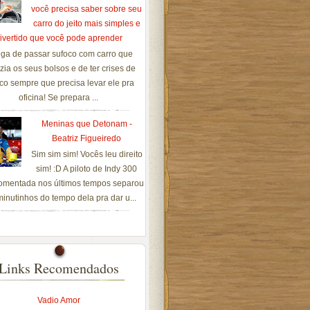
você precisa saber sobre seu
carro do jeito mais simples e
ivertido que você pode aprender
ga de passar sufoco com carro que
zia os seus bolsos e de ter crises de
co sempre que precisa levar ele pra
oficina! Se prepara ...
Meninas que Detonam -
Beatriz Figueiredo
Sim sim sim! Vocês leu direito
sim! :D A piloto de Indy 300
omentada nos últimos tempos separou
inutinhos do tempo dela pra dar u...
Links Recomendados
Vadio Amor