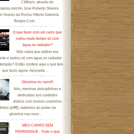
CMNers, através do
://apoia.se/cmn Jose Roberto Silveira
el Soares da Rocha Vittoria Gabriela
Borges Cost...
O que fazer com um carro que
rodou muito tempo só com
água no radiador?
Não sabia que aditivo era
ante e andou só com água no radiador
tempão? Então confere aqui o que tem
que fazer agora. Aproveita ...
Glicerina no carro!!!
Nós, meninas delicadinhas e
dedicadas aos cuidados
diários com nossos corpinhos
feitos (pfffff), sabemos do poder da
glicerina nas noss...
MEU CARRO SEM
PERRENGUE - Tudo o que