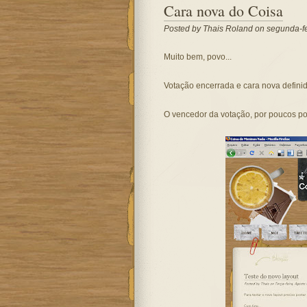
Cara nova do Coisa
Posted by
Thais Roland
on segunda-fe
Muito bem, povo...
Votação encerrada e cara nova definid
O vencedor da votação, por poucos po