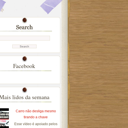
Facebook
Mais lidos da semana
Carro não desliga mesmo
tirando a chave
Esse vídeo é apoiado pelos