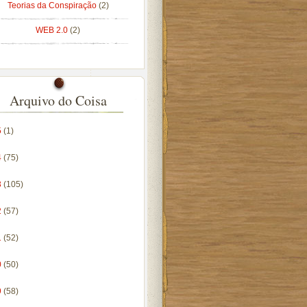
Teorias da Conspiração
(2)
WEB 2.0
(2)
Arquivo do Coisa
5
(1)
4
(75)
3
(105)
2
(57)
1
(52)
0
(50)
9
(58)