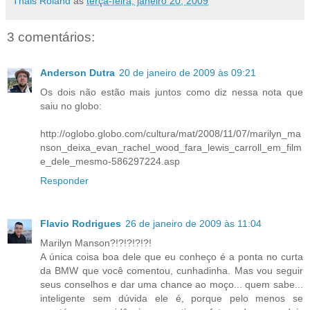
Thais Roland
às
terça-feira, janeiro 20, 2009
3 comentários:
Anderson Dutra
20 de janeiro de 2009 às 09:21
Os dois não estão mais juntos como diz nessa nota que
saiu no globo:
http://oglobo.globo.com/cultura/mat/2008/11/07/marilyn_ma
nson_deixa_evan_rachel_wood_fara_lewis_carroll_em_film
e_dele_mesmo-586297224.asp
Responder
Flavio Rodrigues
26 de janeiro de 2009 às 11:04
Marilyn Manson?!?!?!?!?!
A única coisa boa dele que eu conheço é a ponta no curta
da BMW que você comentou, cunhadinha. Mas vou seguir
seus conselhos e dar uma chance ao moço... quem sabe...
inteligente sem dúvida ele é, porque pelo menos se