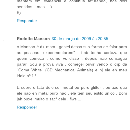
mantém em evidência e continua faturando, nos dois
sentidos... mas... :)
Bjs.
Responder
Rodolfo Manson
30 de março de 2009 às 20:55
o Manson é d+ msm . gostei dessa sua forma de falar para
as pessoas "experimentarem" , tmb tenho certeza que
quem começa , como vc disse , depois nao consegue
parar. Sou a prova viva , começei ouvir vendo o clip da
"Coma White" (CD Mechanical Animals) e hj ele eh meu
idolo nº 1 !
E sobre o fato dele ser metal ou puro glitter , eu axo que
ele nao eh metal puro nao , ele tem seu estilo unico . Bom
jah puxei muito o sac* dele , flws ...
Responder