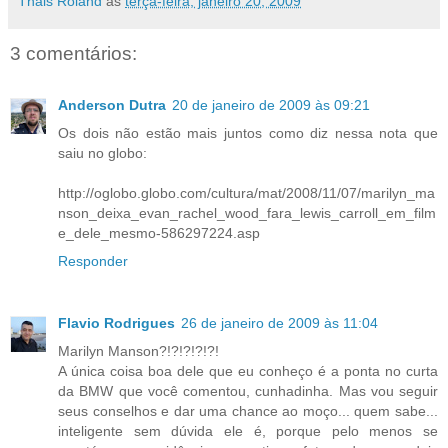
Thais Roland
às
terça-feira, janeiro 20, 2009
3 comentários:
Anderson Dutra
20 de janeiro de 2009 às 09:21
Os dois não estão mais juntos como diz nessa nota que
saiu no globo:
http://oglobo.globo.com/cultura/mat/2008/11/07/marilyn_ma
nson_deixa_evan_rachel_wood_fara_lewis_carroll_em_film
e_dele_mesmo-586297224.asp
Responder
Flavio Rodrigues
26 de janeiro de 2009 às 11:04
Marilyn Manson?!?!?!?!?!
A única coisa boa dele que eu conheço é a ponta no curta
da BMW que você comentou, cunhadinha. Mas vou seguir
seus conselhos e dar uma chance ao moço... quem sabe...
inteligente sem dúvida ele é, porque pelo menos se