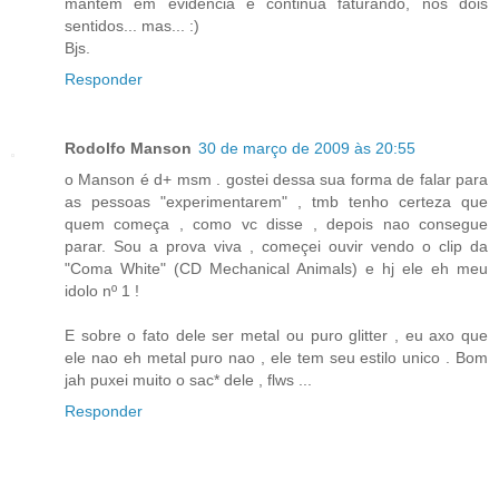
mantém em evidência e continua faturando, nos dois
sentidos... mas... :)
Bjs.
Responder
Rodolfo Manson
30 de março de 2009 às 20:55
o Manson é d+ msm . gostei dessa sua forma de falar para
as pessoas "experimentarem" , tmb tenho certeza que
quem começa , como vc disse , depois nao consegue
parar. Sou a prova viva , começei ouvir vendo o clip da
"Coma White" (CD Mechanical Animals) e hj ele eh meu
idolo nº 1 !
E sobre o fato dele ser metal ou puro glitter , eu axo que
ele nao eh metal puro nao , ele tem seu estilo unico . Bom
jah puxei muito o sac* dele , flws ...
Responder