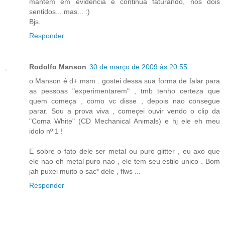
mantém em evidência e continua faturando, nos dois
sentidos... mas... :)
Bjs.
Responder
Rodolfo Manson
30 de março de 2009 às 20:55
o Manson é d+ msm . gostei dessa sua forma de falar para
as pessoas "experimentarem" , tmb tenho certeza que
quem começa , como vc disse , depois nao consegue
parar. Sou a prova viva , começei ouvir vendo o clip da
"Coma White" (CD Mechanical Animals) e hj ele eh meu
idolo nº 1 !
E sobre o fato dele ser metal ou puro glitter , eu axo que
ele nao eh metal puro nao , ele tem seu estilo unico . Bom
jah puxei muito o sac* dele , flws ...
Responder