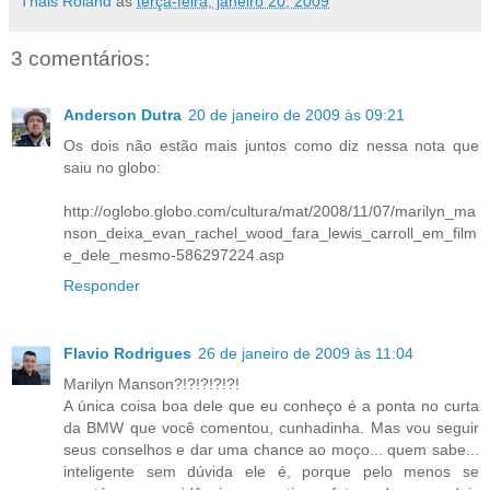
Thais Roland
às
terça-feira, janeiro 20, 2009
3 comentários:
Anderson Dutra
20 de janeiro de 2009 às 09:21
Os dois não estão mais juntos como diz nessa nota que
saiu no globo:
http://oglobo.globo.com/cultura/mat/2008/11/07/marilyn_ma
nson_deixa_evan_rachel_wood_fara_lewis_carroll_em_film
e_dele_mesmo-586297224.asp
Responder
Flavio Rodrigues
26 de janeiro de 2009 às 11:04
Marilyn Manson?!?!?!?!?!
A única coisa boa dele que eu conheço é a ponta no curta
da BMW que você comentou, cunhadinha. Mas vou seguir
seus conselhos e dar uma chance ao moço... quem sabe...
inteligente sem dúvida ele é, porque pelo menos se