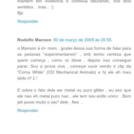
mantém em evidência e continua faturando, nos dois
sentidos... mas... :)
Bjs.
Responder
Rodolfo Manson
30 de março de 2009 às 20:55
o Manson é d+ msm . gostei dessa sua forma de falar para
as pessoas "experimentarem" , tmb tenho certeza que
quem começa , como vc disse , depois nao consegue
parar. Sou a prova viva , começei ouvir vendo o clip da
"Coma White" (CD Mechanical Animals) e hj ele eh meu
idolo nº 1 !
E sobre o fato dele ser metal ou puro glitter , eu axo que
ele nao eh metal puro nao , ele tem seu estilo unico . Bom
jah puxei muito o sac* dele , flws ...
Responder