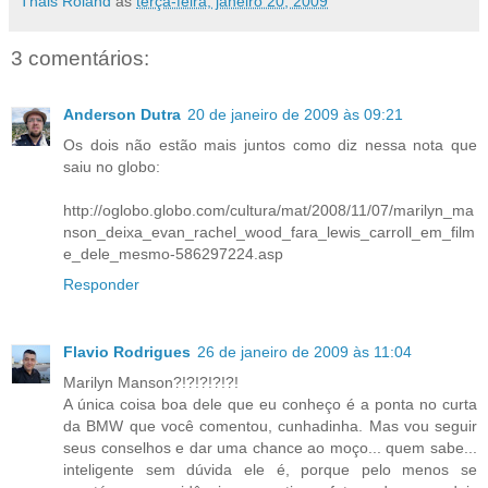
Thais Roland
às
terça-feira, janeiro 20, 2009
3 comentários:
Anderson Dutra
20 de janeiro de 2009 às 09:21
Os dois não estão mais juntos como diz nessa nota que
saiu no globo:
http://oglobo.globo.com/cultura/mat/2008/11/07/marilyn_ma
nson_deixa_evan_rachel_wood_fara_lewis_carroll_em_film
e_dele_mesmo-586297224.asp
Responder
Flavio Rodrigues
26 de janeiro de 2009 às 11:04
Marilyn Manson?!?!?!?!?!
A única coisa boa dele que eu conheço é a ponta no curta
da BMW que você comentou, cunhadinha. Mas vou seguir
seus conselhos e dar uma chance ao moço... quem sabe...
inteligente sem dúvida ele é, porque pelo menos se